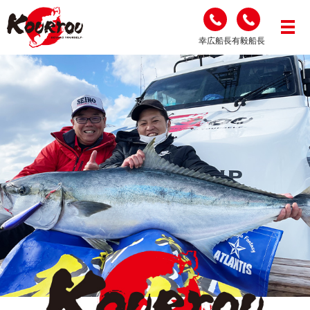
幸広船長
有毅船長