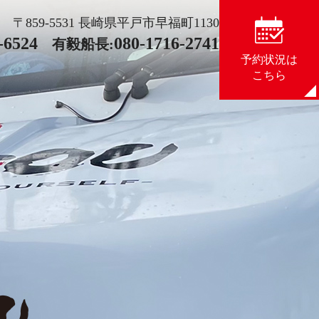
〒859-5531 長崎県平戸市早福町1130
-6524
080-1716-2741
有毅船長:
予約状況は
こちら