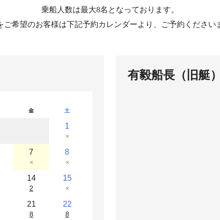
乗船人数は最大8名となっております。
をご希望のお客様は下記予約カレンダーより、ご予約ください
有毅船長（旧艇
金
土
1
×
7
8
×
×
14
15
2
×
21
22
8
8