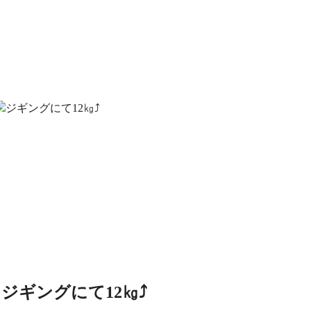
ジギングにて12㎏⤴️